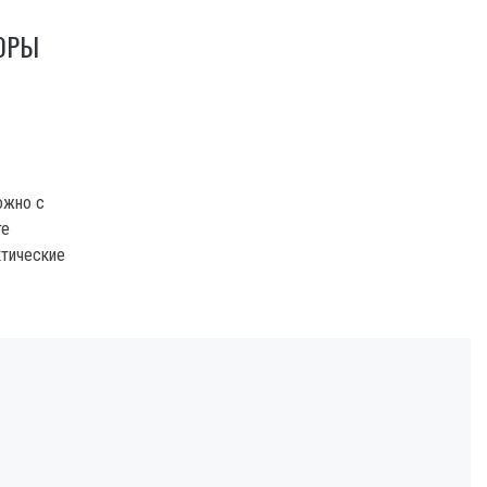
ОРЫ
ожно с
те
ктические