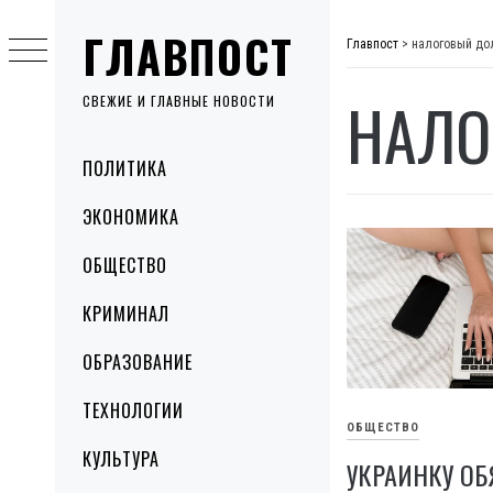
Skip
ГЛАВПОСТ
to
Главпост
>
налоговый до
content
НАЛО
СВЕЖИЕ И ГЛАВНЫЕ НОВОСТИ
Primary
ПОЛИТИКА
Menu
ЭКОНОМИКА
ОБЩЕСТВО
КРИМИНАЛ
ОБРАЗОВАНИЕ
ТЕХНОЛОГИИ
ОБЩЕСТВО
КУЛЬТУРА
УКРАИНКУ О