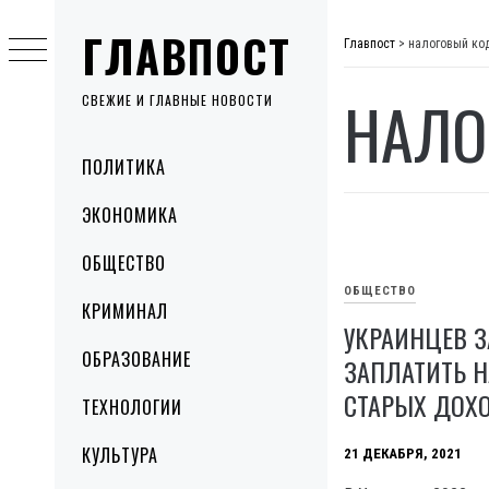
Skip
ГЛАВПОСТ
to
Главпост
>
налоговый ко
content
НАЛО
СВЕЖИЕ И ГЛАВНЫЕ НОВОСТИ
Primary
ПОЛИТИКА
Menu
ЭКОНОМИКА
ОБЩЕСТВО
ОБЩЕСТВО
КРИМИНАЛ
УКРАИНЦЕВ З
ОБРАЗОВАНИЕ
ЗАПЛАТИТЬ Н
СТАРЫХ ДОХ
ТЕХНОЛОГИИ
КУЛЬТУРА
21 ДЕКАБРЯ, 2021