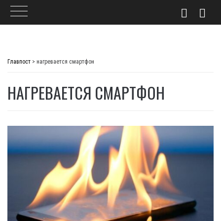
Skip
to
Главпост
>
нагревается смартфон
content
НАГРЕВАЕТСЯ СМАРТФОН