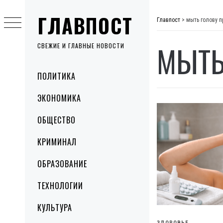
Skip
ГЛАВПОСТ
to
Главпост
>
мыть голову п
content
МЫТЬ
СВЕЖИЕ И ГЛАВНЫЕ НОВОСТИ
Primary
ПОЛИТИКА
Menu
ЭКОНОМИКА
ОБЩЕСТВО
КРИМИНАЛ
ОБРАЗОВАНИЕ
ТЕХНОЛОГИИ
КУЛЬТУРА
ЗДОРОВЬЕ