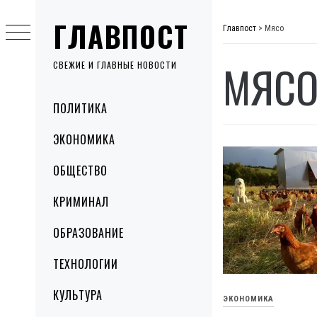
Skip
ГЛАВПОСТ
to
Главпост
>
Мясо
content
МЯС
СВЕЖИЕ И ГЛАВНЫЕ НОВОСТИ
Primary
ПОЛИТИКА
Menu
ЭКОНОМИКА
ОБЩЕСТВО
КРИМИНАЛ
ОБРАЗОВАНИЕ
ТЕХНОЛОГИИ
КУЛЬТУРА
ЭКОНОМИКА