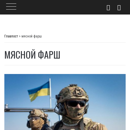
Skip
to
Главпост
>
мясной фарш
content
МЯСНОЙ ФАРШ