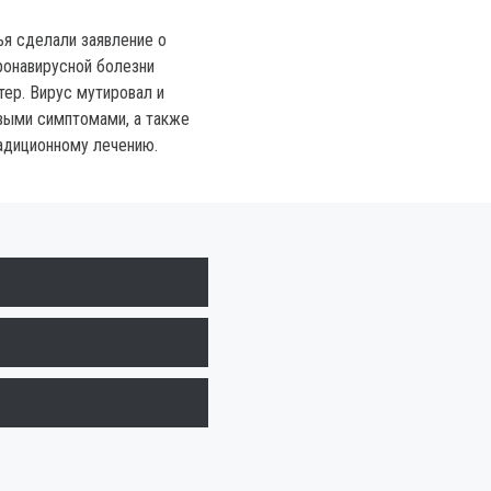
ья сделали заявление о
оронавирусной болезни
тер. Вирус мутировал и
выми симптомами, а также
адиционному лечению.