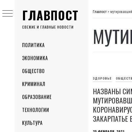
Skip
ГЛАВПОСТ
to
Главпост
>
мутировавший
content
МУТИ
СВЕЖИЕ И ГЛАВНЫЕ НОВОСТИ
Primary
ПОЛИТИКА
Menu
ЭКОНОМИКА
ОБЩЕСТВО
ЗДОРОВЬЕ
ОБЩЕСТ
КРИМИНАЛ
НАЗВАНЫ С
ОБРАЗОВАНИЕ
МУТИРОВАВШ
КОРОНАВИРУС
ТЕХНОЛОГИИ
ЗАКАРПАТЬЕ 
КУЛЬТУРА
25 ФЕВРАЛЯ, 2021