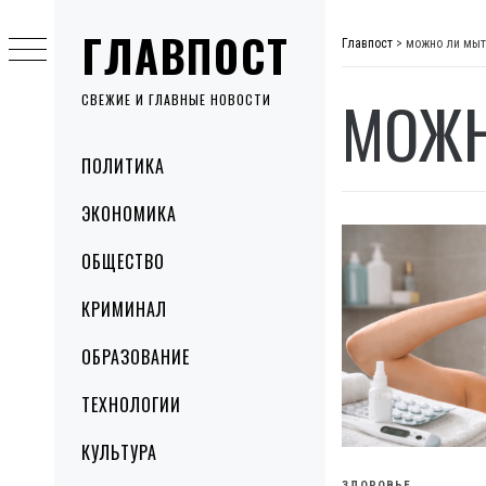
Skip
ГЛАВПОСТ
to
Главпост
>
можно ли мыть
content
МОЖН
СВЕЖИЕ И ГЛАВНЫЕ НОВОСТИ
Primary
ПОЛИТИКА
Menu
ЭКОНОМИКА
ОБЩЕСТВО
КРИМИНАЛ
ОБРАЗОВАНИЕ
ТЕХНОЛОГИИ
КУЛЬТУРА
ЗДОРОВЬЕ