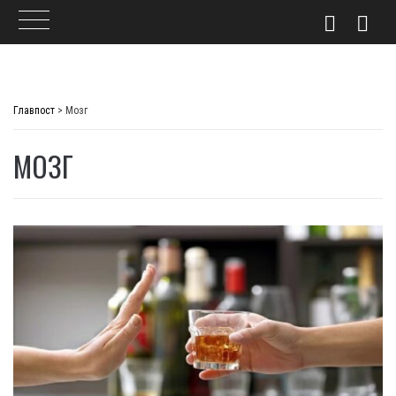
Skip
to
Главпост
>
Мозг
content
МОЗГ