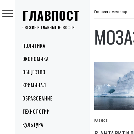
Skip
ГЛАВПОСТ
to
Главпост
>
мозазавр
content
МОЗА
СВЕЖИЕ И ГЛАВНЫЕ НОВОСТИ
Primary
ПОЛИТИКА
Menu
ЭКОНОМИКА
ОБЩЕСТВО
КРИМИНАЛ
ОБРАЗОВАНИЕ
ТЕХНОЛОГИИ
РАЗНОЕ
КУЛЬТУРА
В АНТАРКТИ