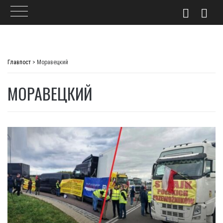
Skip
to
Главпост
>
Моравецкий
content
МОРАВЕЦКИЙ