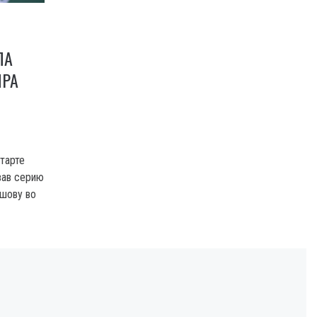
ЛА
ИРА
тарте
вав серию
шову во