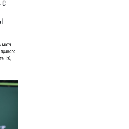
 С
Ы
ь матч
 правого
е 1:6,