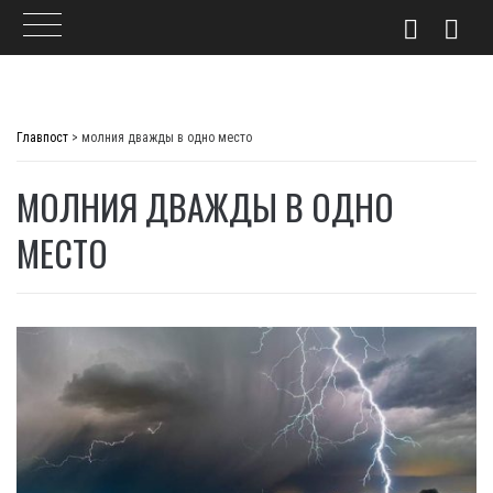
Skip
to
Главпост
>
молния дважды в одно место
content
МОЛНИЯ ДВАЖДЫ В ОДНО
МЕСТО