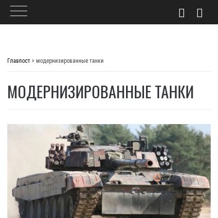
Skip
to
Главпост
>
модернизированные танки
content
МОДЕРНИЗИРОВАННЫЕ ТАНКИ