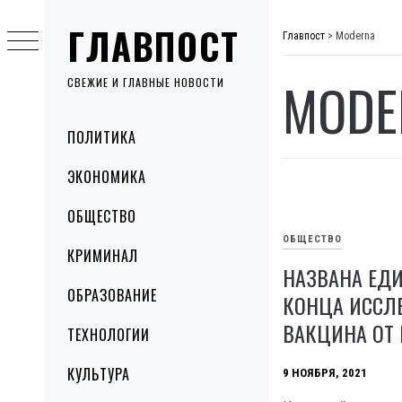
Skip
ГЛАВПОСТ
to
Главпост
>
Moderna
content
MODE
СВЕЖИЕ И ГЛАВНЫЕ НОВОСТИ
Primary
ПОЛИТИКА
Menu
ЭКОНОМИКА
ОБЩЕСТВО
ОБЩЕСТВО
КРИМИНАЛ
НАЗВАНА ЕД
ОБРАЗОВАНИЕ
КОНЦА ИССЛ
ВАКЦИНА ОТ
ТЕХНОЛОГИИ
КУЛЬТУРА
9 НОЯБРЯ, 2021