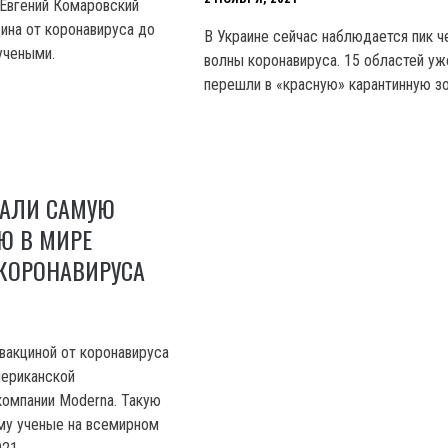
Евгений Комаровский
цина от коронавируса до
В Украине сейчас наблюдается пик ч
учеными.
волны коронавируса. 15 областей уж
перешли в «красную» карантинную зо
ВАЛИ САМУЮ
Ю В МИРЕ
КОРОНАВИРУСА
вакциной от коронавируса
мериканской
омпании Moderna. Такую
му ученые на всемирном