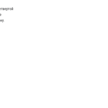
етвертой
е
ну.