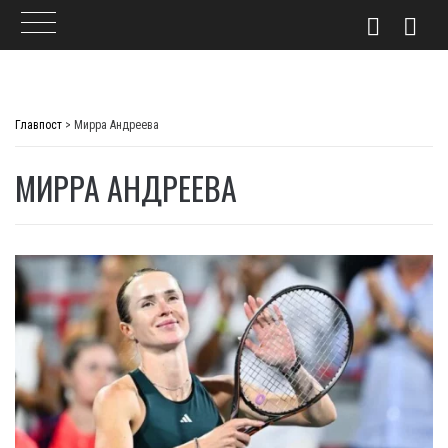
Skip
to
Главпост
>
Мирра Андреева
content
МИРРА АНДРЕЕВА