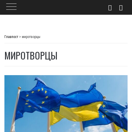
Skip
to
Главпост
>
миротворцы
content
МИРОТВОРЦЫ