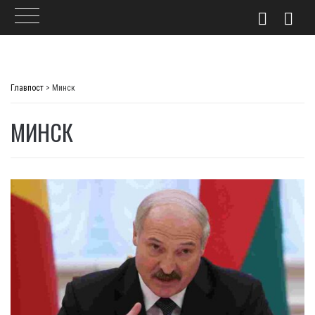
Skip
to
Главпост
>
Минск
content
МИНСК