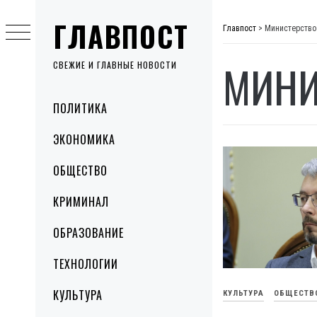
Skip
ГЛАВПОСТ
to
Главпост
>
Министерство
content
МИНИ
СВЕЖИЕ И ГЛАВНЫЕ НОВОСТИ
Primary
ПОЛИТИКА
Menu
ЭКОНОМИКА
ОБЩЕСТВО
КРИМИНАЛ
ОБРАЗОВАНИЕ
ТЕХНОЛОГИИ
КУЛЬТУРА
КУЛЬТУРА
ОБЩЕСТВ