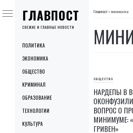
Skip
ГЛАВПОСТ
to
Главпост
>
минималка
content
МИН
СВЕЖИЕ И ГЛАВНЫЕ НОВОСТИ
Primary
ПОЛИТИКА
Menu
ЭКОНОМИКА
ОБЩЕСТВО
ОБЩЕСТВО
КРИМИНАЛ
НАРДЕПЫ В В
ОБРАЗОВАНИЕ
ОКОНФУЗИЛИС
ВОПРОС О П
ТЕХНОЛОГИИ
МИНИМУМЕ: «
КУЛЬТУРА
ГРИВЕН»