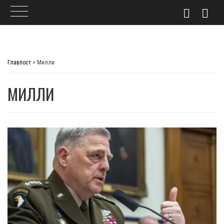
Skip
to
Главпост
>
Милли
content
МИЛЛИ