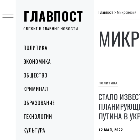
Skip
ГЛАВПОСТ
to
Главпост
>
Микронезия
content
МИКР
СВЕЖИЕ И ГЛАВНЫЕ НОВОСТИ
Primary
ПОЛИТИКА
Menu
ЭКОНОМИКА
ОБЩЕСТВО
ПОЛИТИКА
КРИМИНАЛ
СТАЛО ИЗВЕС
ОБРАЗОВАНИЕ
ПЛАНИРУЮЩЕ
ПУТИНА В УК
ТЕХНОЛОГИИ
КУЛЬТУРА
12 МАЯ, 2022