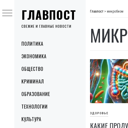
Skip
ГЛАВПОСТ
to
Главпост
>
микробиом
content
МИКР
СВЕЖИЕ И ГЛАВНЫЕ НОВОСТИ
Primary
ПОЛИТИКА
Menu
ЭКОНОМИКА
ОБЩЕСТВО
КРИМИНАЛ
ОБРАЗОВАНИЕ
ТЕХНОЛОГИИ
ЗДОРОВЬЕ
КУЛЬТУРА
КАКИЕ ПРОД