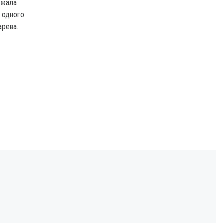
ржала
 одного
арева.