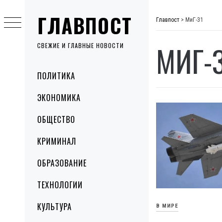
Skip
ГЛАВПОСТ
to
Главпост
>
МиГ-31
content
МИГ-
СВЕЖИЕ И ГЛАВНЫЕ НОВОСТИ
Primary
ПОЛИТИКА
Menu
ЭКОНОМИКА
ОБЩЕСТВО
КРИМИНАЛ
ОБРАЗОВАНИЕ
ТЕХНОЛОГИИ
КУЛЬТУРА
В МИРЕ