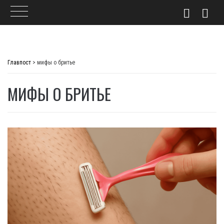
Skip
to
Главпост
>
мифы о бритье
content
МИФЫ О БРИТЬЕ