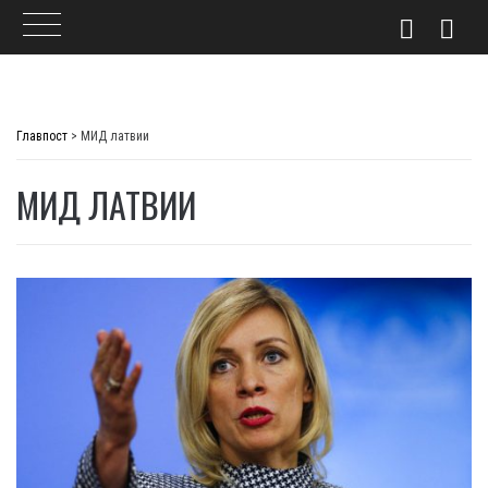
Skip
to
Главпост
>
МИД латвии
content
МИД ЛАТВИИ