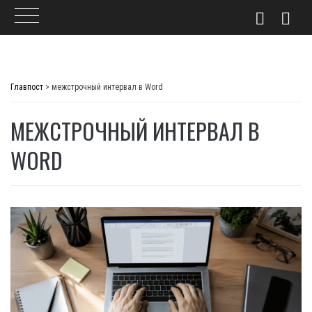
Skip
to
Главпост
>
межстрочный интервал в Word
content
МЕЖСТРОЧНЫЙ ИНТЕРВАЛ В
WORD