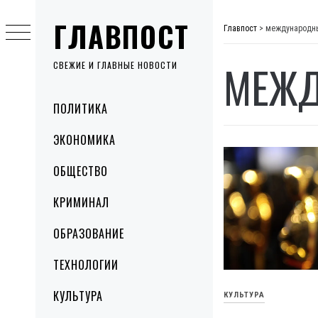
Skip
ГЛАВПОСТ
to
Главпост
>
международн
content
МЕЖД
СВЕЖИЕ И ГЛАВНЫЕ НОВОСТИ
Primary
ПОЛИТИКА
Menu
ЭКОНОМИКА
ОБЩЕСТВО
КРИМИНАЛ
ОБРАЗОВАНИЕ
ТЕХНОЛОГИИ
КУЛЬТУРА
КУЛЬТУРА