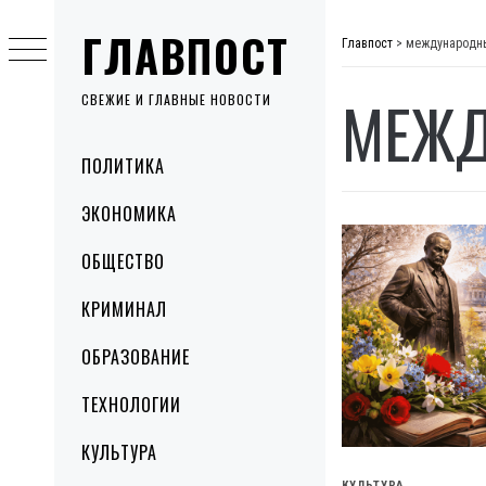
Skip
ГЛАВПОСТ
to
Главпост
>
международны
content
МЕЖД
СВЕЖИЕ И ГЛАВНЫЕ НОВОСТИ
Primary
ПОЛИТИКА
Menu
ЭКОНОМИКА
ОБЩЕСТВО
КРИМИНАЛ
ОБРАЗОВАНИЕ
ТЕХНОЛОГИИ
КУЛЬТУРА
КУЛЬТУРА