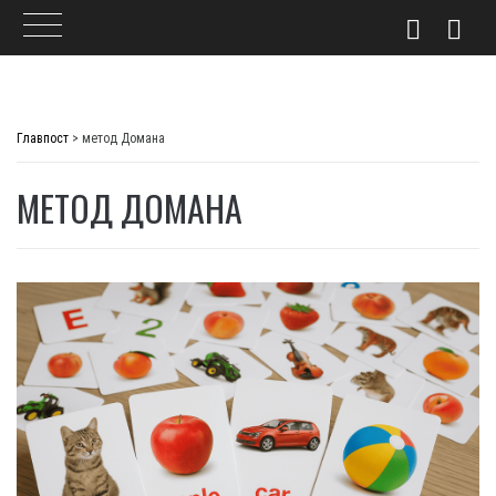
Skip
to
Главпост
>
метод Домана
content
МЕТОД ДОМАНА