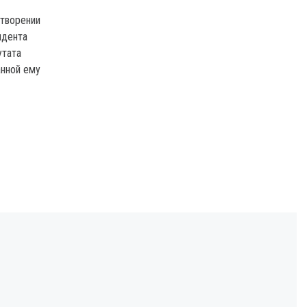
етворении
идента
утата
нной ему