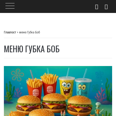
Skip
to
Главпост
>
меню Губка Боб
content
МЕНЮ ГУБКА БОБ