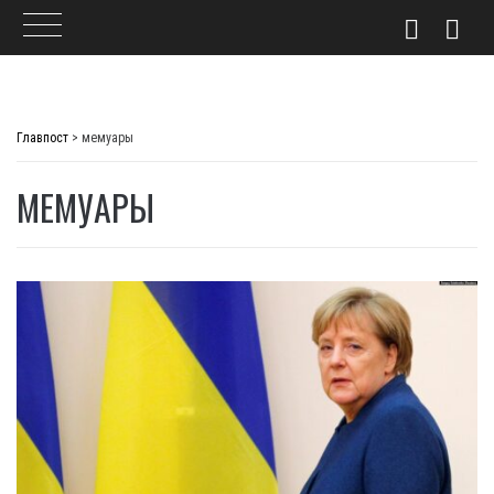
Skip
to
Главпост
>
мемуары
content
МЕМУАРЫ