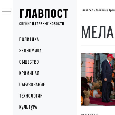
Skip
ГЛАВПОСТ
to
Главпост
>
Мелания Тра
content
МЕЛА
СВЕЖИЕ И ГЛАВНЫЕ НОВОСТИ
Primary
ПОЛИТИКА
Menu
ЭКОНОМИКА
ОБЩЕСТВО
КРИМИНАЛ
ОБРАЗОВАНИЕ
ТЕХНОЛОГИИ
КУЛЬТУРА
ОБЩЕСТВО