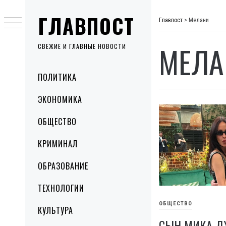
Skip
ГЛАВПОСТ
to
Главпост
>
Мелани
content
МЕЛА
СВЕЖИЕ И ГЛАВНЫЕ НОВОСТИ
Primary
ПОЛИТИКА
Menu
ЭКОНОМИКА
ОБЩЕСТВО
КРИМИНАЛ
ОБРАЗОВАНИЕ
ТЕХНОЛОГИИ
ОБЩЕСТВО
КУЛЬТУРА
СЫН МИКА Д