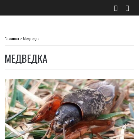
Skip
to
Главпост
>
Медведка
content
МЕДВЕДКА