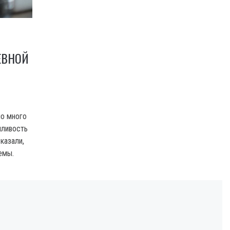
ЕВНОЙ
мо много
нливость
казали,
емы.