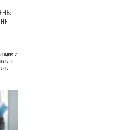
НЬ:
 НЕ
дитацию с
оветы и
звить