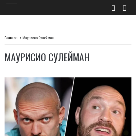
Skip
to
Главпост
>
Маурисио Сулейман
content
МАУРИСИО СУЛЕЙМАН