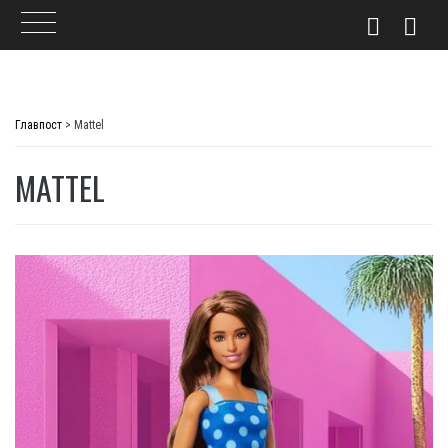
Skip
to
Главпост
>
Mattel
content
MATTEL