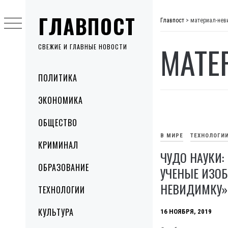
Skip
ГЛАВПОСТ
to
Главпост
>
материал-нев
content
МАТЕ
СВЕЖИЕ И ГЛАВНЫЕ НОВОСТИ
Primary
ПОЛИТИКА
Menu
ЭКОНОМИКА
ОБЩЕСТВО
В МИРЕ
ТЕХНОЛОГИ
КРИМИНАЛ
ЧУДО НАУКИ:
ОБРАЗОВАНИЕ
УЧЕНЫЕ ИЗОБ
НЕВИДИМКУ» 
ТЕХНОЛОГИИ
КУЛЬТУРА
16 НОЯБРЯ, 2019