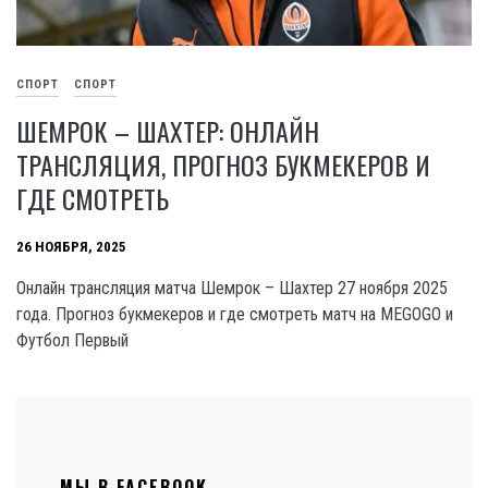
СПОРТ
СПОРТ
ШЕМРОК – ШАХТЕР: ОНЛАЙН
ТРАНСЛЯЦИЯ, ПРОГНОЗ БУКМЕКЕРОВ И
ГДЕ СМОТРЕТЬ
26 НОЯБРЯ, 2025
Онлайн трансляция матча Шемрок – Шахтер 27 ноября 2025
года. Прогноз букмекеров и где смотреть матч на MEGOGO и
Футбол Первый
МЫ В FACEBOOK