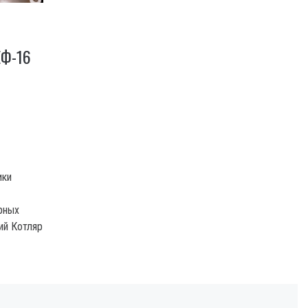
Ф-16
ики
рных
ий Котляр