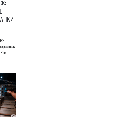
СК:
Е
МАНКИ
ики
 боролись
 Кто