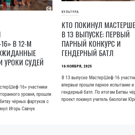
КУЛЬТУРА
КТО ПОКИНУЛ МАСТЕРШЕ
Л
В 13 ВЫПУСКЕ: ПЕРВЫЙ
16» В 12-М
ПАРНЫЙ КОНКУРС И
ЕОЖИДАННЫЕ
ГЕНДЕРНЫЙ БАТЛ
 УРОКИ СУДЕЙ
16 НОЯБРЯ, 2025
В 13 выпуске МастерШеф-16 участн
впервые прошли парное испытание и
астерШеф-16» участники
гендерный батл. По итогам Битвы чё
торанного уровня, прошли
проект покинул учитель биологии Юр
 битву чёрных фартуков с
инул Игорь Савчук