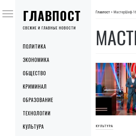
Skip
ГЛАВПОСТ
to
Главпост
>
МастерШеф-1
content
МАСТ
СВЕЖИЕ И ГЛАВНЫЕ НОВОСТИ
Primary
ПОЛИТИКА
Menu
ЭКОНОМИКА
ОБЩЕСТВО
КРИМИНАЛ
ОБРАЗОВАНИЕ
ТЕХНОЛОГИИ
КУЛЬТУРА
КУЛЬТУРА