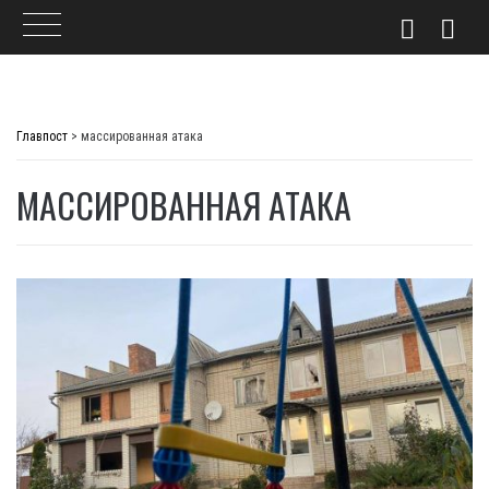
Skip
to
Главпост
>
массированная атака
content
МАССИРОВАННАЯ АТАКА