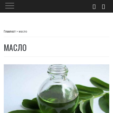
Skip
to
Главпост
>
масло
content
МАСЛО