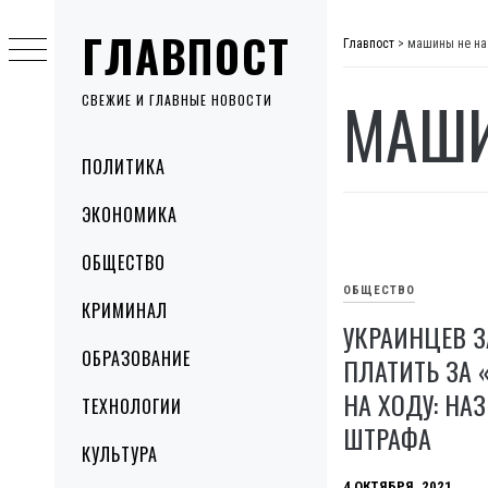
Skip
ГЛАВПОСТ
to
Главпост
>
машины не на
content
МАШИ
СВЕЖИЕ И ГЛАВНЫЕ НОВОСТИ
Primary
ПОЛИТИКА
Menu
ЭКОНОМИКА
ОБЩЕСТВО
ОБЩЕСТВО
КРИМИНАЛ
УКРАИНЦЕВ З
ОБРАЗОВАНИЕ
ПЛАТИТЬ ЗА 
НА ХОДУ: НА
ТЕХНОЛОГИИ
ШТРАФА
КУЛЬТУРА
4 ОКТЯБРЯ, 2021