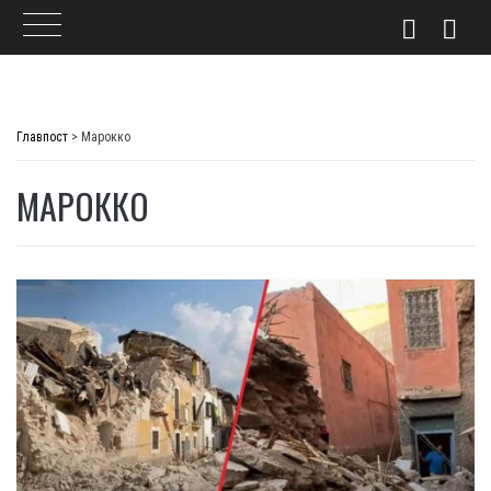
Skip
to
Главпост
>
Марокко
content
МАРОККО