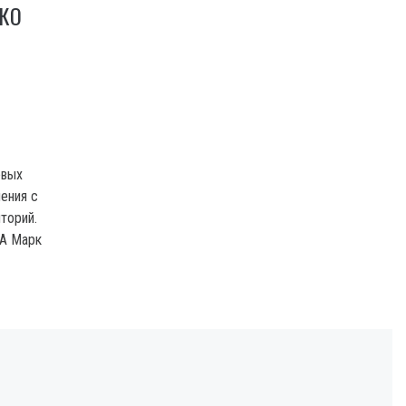
ЬКО
евых
ения с
торий.
ША Марк