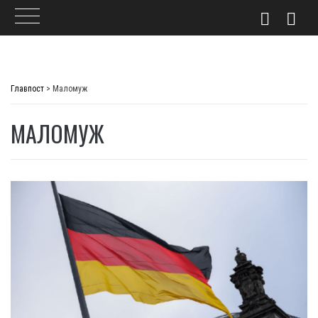
Skip
to
Главпост
>
Маломуж
content
МАЛОМУЖ